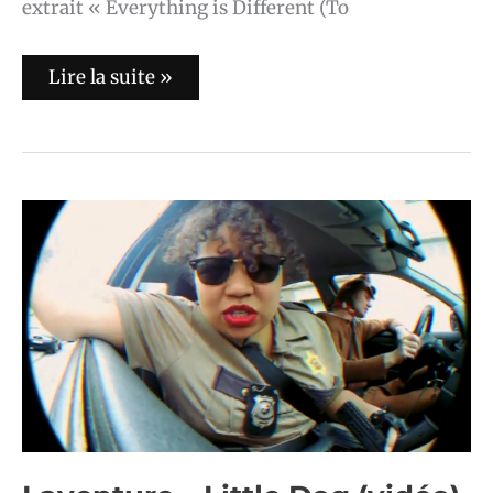
extrait « Everything is Different (To
Lire la suite »
Laventure
–
Little
Dog
(vidéo)