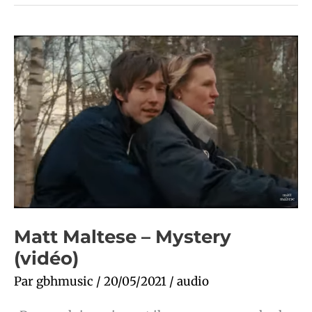
Matt
Maltese
–
Mystery
(vidéo)
Matt Maltese – Mystery
(vidéo)
Par
gbhmusic
/
20/05/2021
/
audio