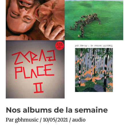
semaine
Nos albums de la semaine
Par
gbhmusic
/
10/05/2021
/
audio