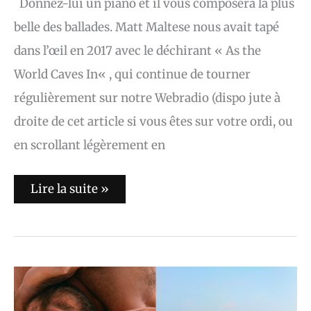
Donnez-lui un piano et il vous composera la plus
belle des ballades. Matt Maltese nous avait tapé
dans l’œil en 2017 avec le déchirant « As the
World Caves In« , qui continue de tourner
régulièrement sur notre Webradio (dispo jute à
droite de cet article si vous êtes sur votre ordi, ou
en scrollant légèrement en
Lire la suite »
Nos
albums
de
la