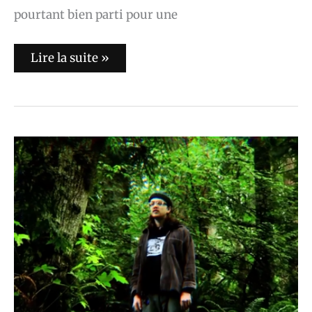
pourtant bien parti pour une
Lire la suite »
quickly,
quickly
–
Everything
is
Different
(To
Me)
(vidéo)