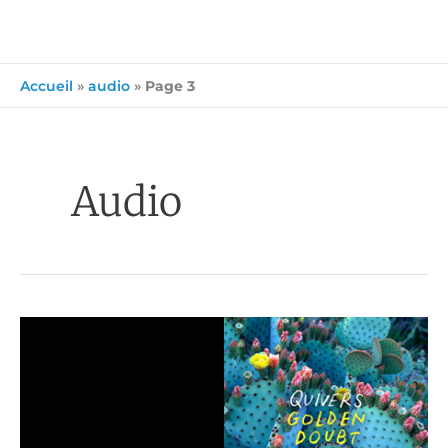
Accueil
»
audio
»
Page 3
Audio
Nos
albums
de
la
semaine