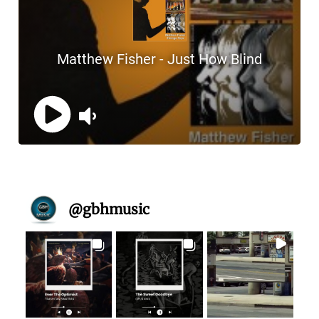
@
gbhmusic