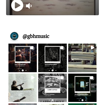
@
gbhmusic