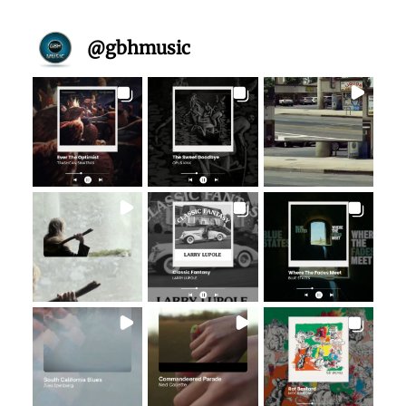
@
gbhmusic