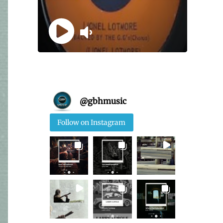
@
gbhmusic
Follow on Instagram