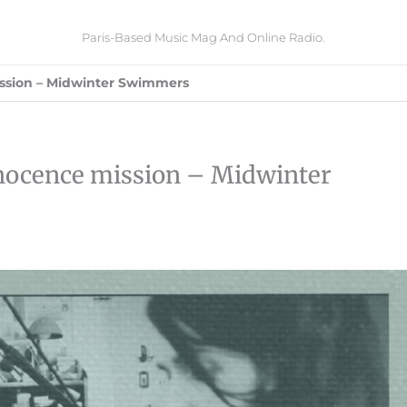
Paris-Based Music Mag And Online Radio.
ission – Midwinter Swimmers
innocence mission – Midwinter