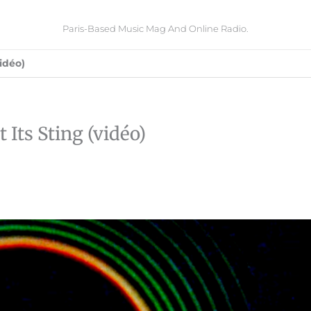
Paris-Based Music Mag And Online Radio.
idéo)
Its Sting (vidéo)