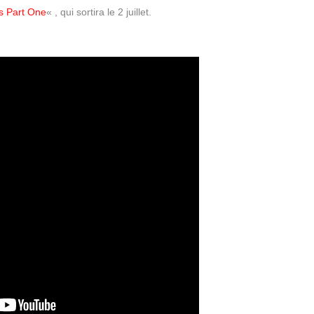
s Part One
« , qui sortira le 2 juillet.