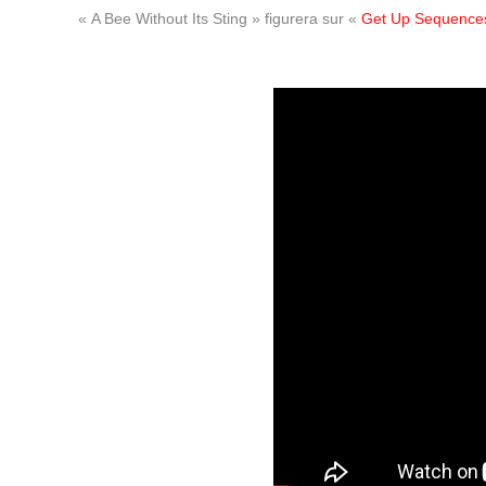
« A Bee Without Its Sting » figurera sur «
Get Up Sequence