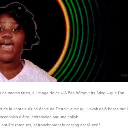
de sacrés titres, à l’image de ce « A Bee Without Its Sting » que l’on
f de la chorale d’une école de Detroit -avec qui il avait déjà bossé sur 
sceptibles d’être intéressées par une collab.
nt été retenues, et franchement le casting est réussi !