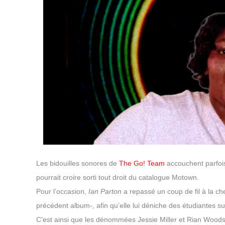
Les bidouilles sonores de
The Go! Team
accouchent parfois 
pourrait croire sorti tout droit du catalogue Motown.
Pour l’occasion,
Ian Parton
a repassé un coup de fil à la che
précédent album-, afin qu’elle lui déniche des étudiantes su
C’est ainsi que les dénommées Jessie Miller et Rian Woods o