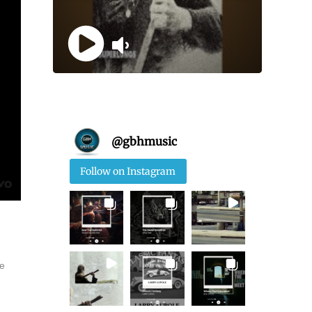
@
gbhmusic
Follow on Instagram
le