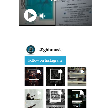
@
gbhmusic
Follow on Instagram