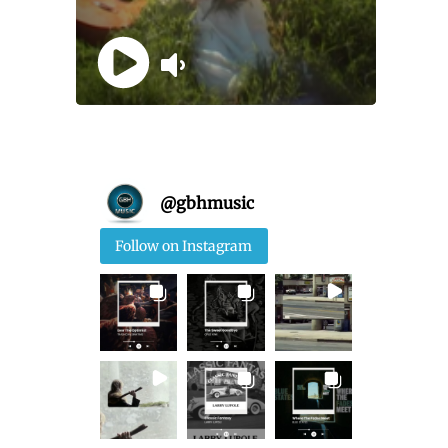
@
gbhmusic
Follow on Instagram