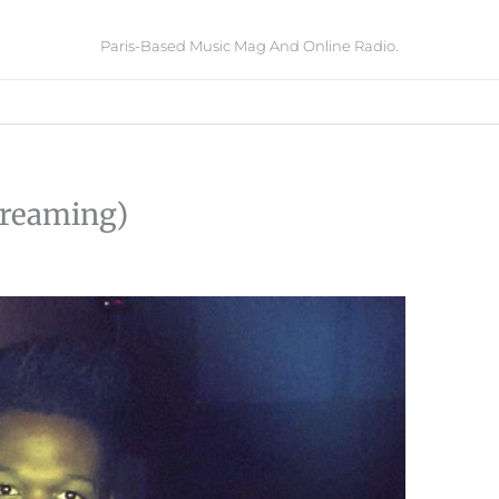
Paris-Based Music Mag And Online Radio.
treaming)