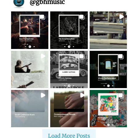
@
gbhmusic
Load More Posts