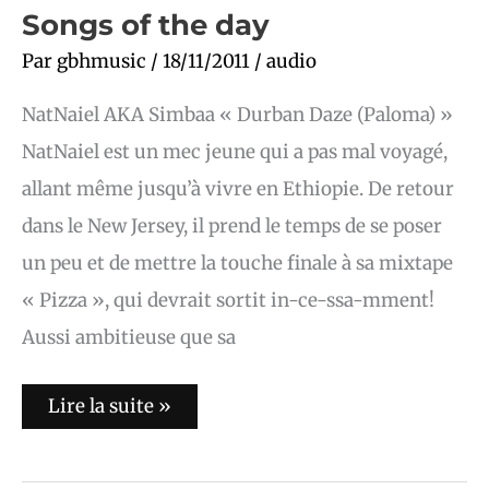
Songs
Songs of the day
of
the
Par
gbhmusic
/
18/11/2011
/
audio
day
NatNaiel AKA Simbaa « Durban Daze (Paloma) »
NatNaiel est un mec jeune qui a pas mal voyagé,
allant même jusqu’à vivre en Ethiopie. De retour
dans le New Jersey, il prend le temps de se poser
un peu et de mettre la touche finale à sa mixtape
« Pizza », qui devrait sortit in-ce-ssa-mment!
Aussi ambitieuse que sa
Lire la suite »