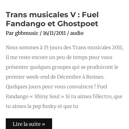
Trans
Trans musicales V : Fuel
musicales
Fandango et Ghostpoet
V
:
Fuel
Par
gbhmusic
/
16/11/2011
/
audio
Fandango
et
Ghostpoet
Nous sommes à 15 jours des Trans musicales 2011,
il me reste encore un peu de temps pour vous
présenter quelques groupes qui se produiront le
premier week-end de Décembre à Rennes.
Quelques jours pour vous convaincre ! Fuel
Fandango « Shiny Soul » Si tu aimes l’électro, que
tu aimes la pop funky et que tu
Lire la suite »