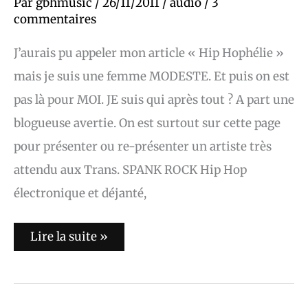
Par
gbhmusic
/
26/11/2011
/
audio
/
3
Rock
commentaires
J’aurais pu appeler mon article « Hip Hophélie »
mais je suis une femme MODESTE. Et puis on est
pas là pour MOI. JE suis qui après tout ? A part une
blogueuse avertie. On est surtout sur cette page
pour présenter ou re-présenter un artiste très
attendu aux Trans. SPANK ROCK Hip Hop
électronique et déjanté,
Lire la suite »