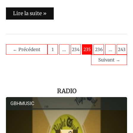
Lire la suite »
←
Précédent
1
…
234
235
236
…
243
Suivant
→
RADIO