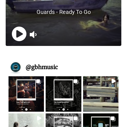
@
gbhmusic