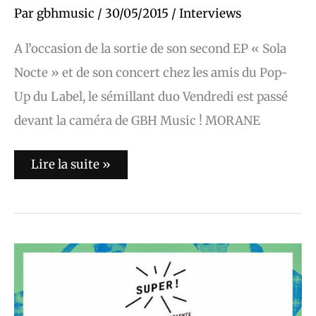
Par
gbhmusic
/
30/05/2015
/
Interviews
A l’occasion de la sortie de son second EP « Sola
Nocte » et de son concert chez les amis du Pop-
Up du Label, le sémillant duo Vendredi est passé
devant la caméra de GBH Music ! MORANE
Lire la suite »
Doldrums
:
le
29
mai
2015