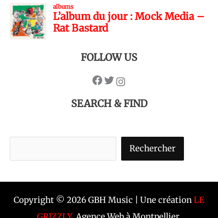
FOLLOW US
SEARCH & FIND
Rechercher
Copyright © 2026 GBH Music | Une création
LE
GRIZZLY
, Agence Web à Montpellier.