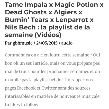
la
Tame Impala x Magic Potion x
playlist
de
Dead Ghosts x Algiers x
la
semaine
Burnin’ Tears x Lenparrot x
(Vidéos)
Nils Bech : la playlist de la
semaine (Vidéos)
Par
gbhmusic
/
24/05/2015
/
audio
Comment ça on a rien foutu cette semaine ? Oui
bon ok un seul article, mais on vous prépare pas
mal de trucs pour les prochaines semaines et on
n’oublie pas la playlist hebdo ! Un rappel: nos
pages Facebook et Twitter sont des sources
intarissables en matière de nouveauté musicale,
tu likes tu follow