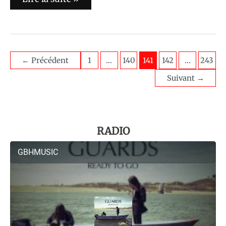
←
Précédent
1
…
140
141
142
…
243
Suivant
→
RADIO