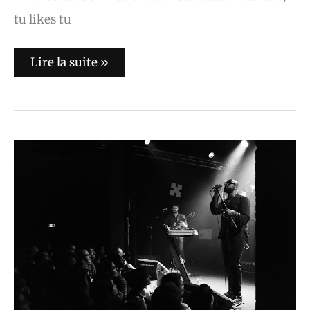
tu likes tu
Lire la suite »
Ghostpoet
:
le
13
Mai
2015
au
Point
Éphémère
(Photos)