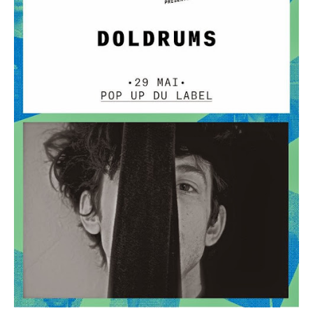
au
Pop-
Up
du
Label
(Concours)