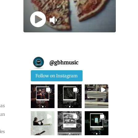
@
gbhmusic
Follow on Instagram
’as
 un
des