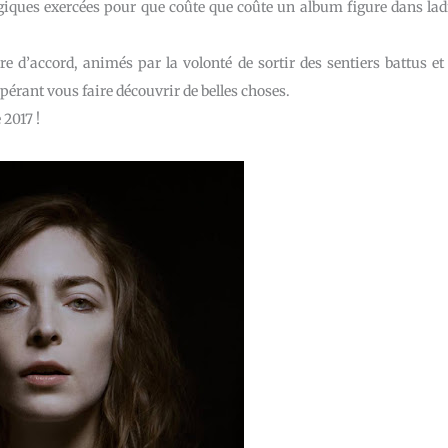
ogiques exercées pour que coûte que coûte un album figure dans lad
re d’accord, animés par la volonté de sortir des sentiers battus et
spérant vous faire découvrir de belles choses.
 2017 !