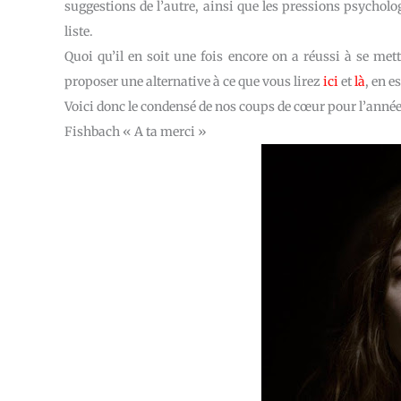
suggestions de l’autre, ainsi que les pressions psychol
liste.
Quoi qu’il en soit une fois encore on a réussi à se mett
proposer une alternative à ce que vous lirez
ici
et
là
, en e
Voici donc le condensé de nos coups de cœur pour l’année
Fishbach « A ta merci »