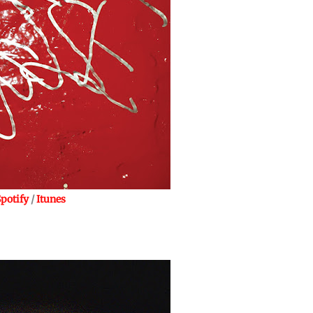
potify
/
Itunes