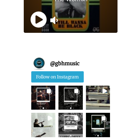
@
gbhmusic
Follow on Instagram