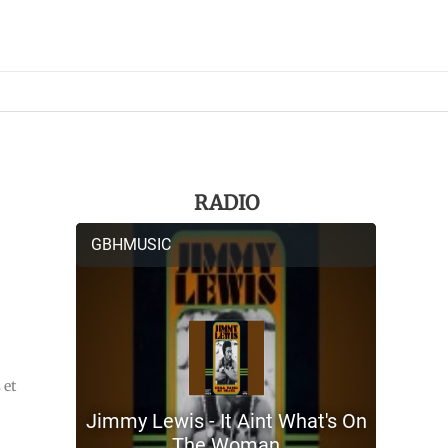
RADIO
s
et