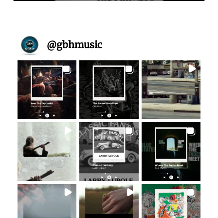
@
gbhmusic