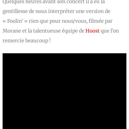
Quelques heures avant son concert il a eu la
gentillesse de nous interpréter une version de
« Foolin' » rien que pour nous/vous, filmée par
Morane et la talentueuse équipe de
Hoost
que l’on
remercie beaucoup !