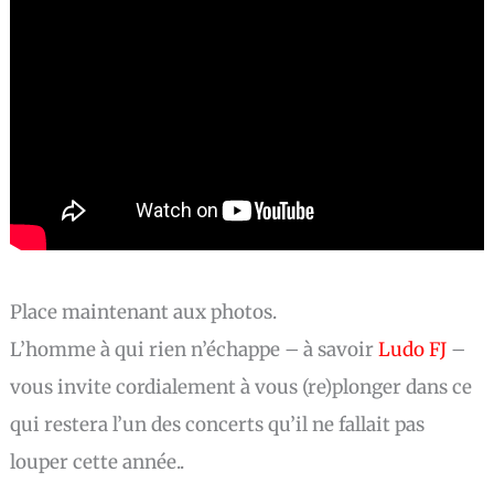
Place maintenant aux photos.
L’homme à qui rien n’échappe – à savoir
Ludo FJ
–
vous invite cordialement à vous (re)plonger dans ce
qui restera l’un des concerts qu’il ne fallait pas
louper cette année..