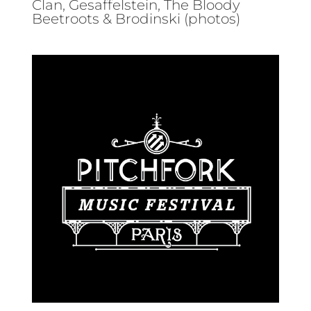
Clan, Gesaffelstein, The Bloody
Beetroots & Brodinski (photos)