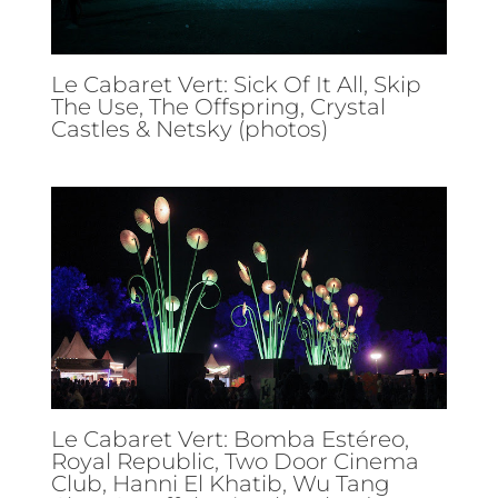
Le Cabaret Vert: Sick Of It All, Skip
The Use, The Offspring, Crystal
Castles & Netsky (photos)
Le Cabaret Vert: Bomba Estéreo,
Royal Republic, Two Door Cinema
Club, Hanni El Khatib, Wu Tang