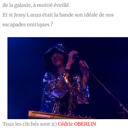
de la galaxie, à moitié éveillé.
Et si Jessy Lanza était la bande son idéale de nos
escapades oniriques ?
Tous les clichés sont (c)
Cédric OBERLIN