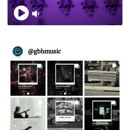
@
gbhmusic