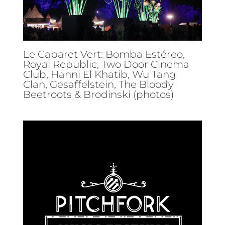
Le Cabaret Vert: Bomba Estéreo,
Royal Republic, Two Door Cinema
Club, Hanni El Khatib, Wu Tang
Clan, Gesaffelstein, The Bloody
Beetroots & Brodinski (photos)