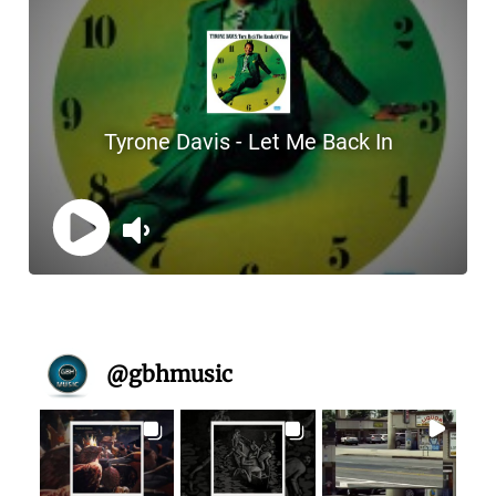
@
gbhmusic