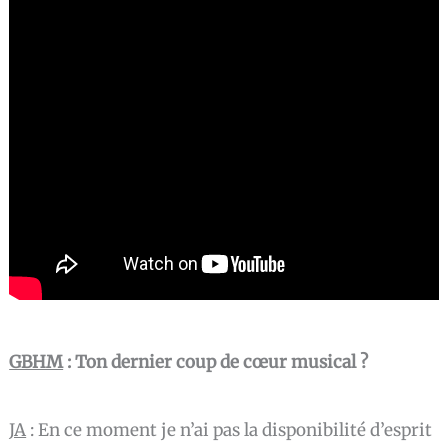
GBHM
: Ton dernier coup de cœur musical ?
JA
:
En ce moment je n’ai pas la disponibilité d’esprit