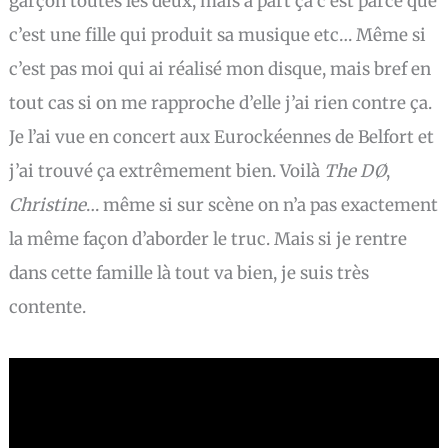
garçon toutes les deux, mais à part ça c’est parce que
c’est une fille qui produit sa musique etc… Même si
c’est pas moi qui ai réalisé mon disque, mais bref en
tout cas si on me rapproche d’elle j’ai rien contre ça.
Je l’ai vue en concert aux Eurockéennes de Belfort et
j’ai trouvé ça extrêmement bien. Voilà
The DØ
,
Christine
… même si sur scène on n’a pas exactement
la même façon d’aborder le truc. Mais si je rentre
dans cette famille là tout va bien, je suis très
contente.