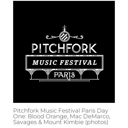
Pitchfork Music Festival Paris Day
One: Blood Orange, Mac DeMarco,
Savages & Mount Kimbie (photos)