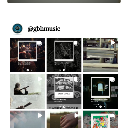
@
gbhmusic