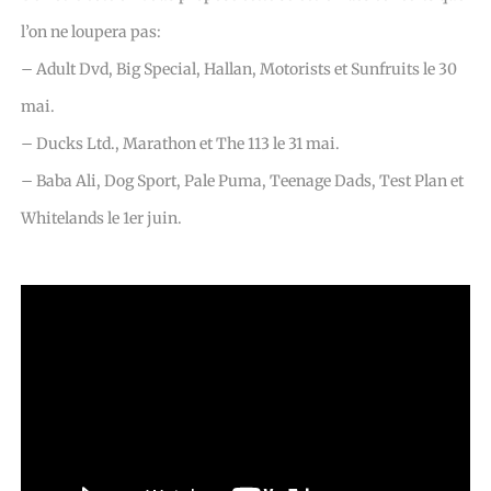
l’on ne loupera pas:
– Adult Dvd, Big Special, Hallan, Motorists et Sunfruits le 30
mai.
– Ducks Ltd., Marathon et The 113 le 31 mai.
– Baba Ali, Dog Sport, Pale Puma, Teenage Dads, Test Plan et
Whitelands le 1er juin.