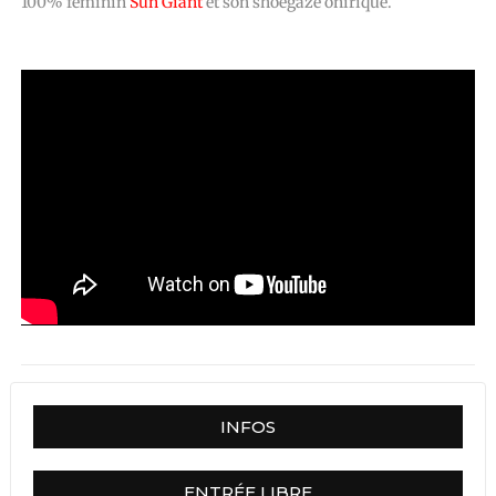
100% féminin
Sun Giant
et son shoegaze onirique.
INFOS
ENTRÉE LIBRE