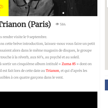
Trianon (Paris)
584
s rendre visite le 9 septembre.
ns cette brève introduction, laissez-nous vous faire un petit
ssaient alors dans le même magasin de disques, le groupe
touche à la réverb, aux 60’s, au psyché et au soleil.
 à sortir un cinquième album intitulé «
Zuma 85
» dont on
est fait lors de cette date au
Trianon
, et qui d’après les
ibles à ces quatre garçons dans le vent.