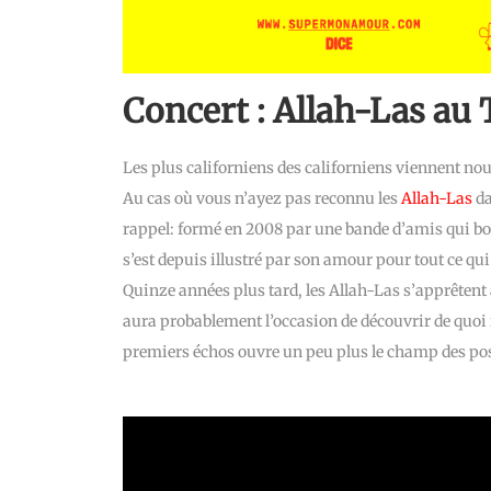
Concert : Allah-Las au 
Les plus californiens des californiens viennent nou
Au cas où vous n’ayez pas reconnu les
Allah-Las
da
rappel: formé en 2008 par une bande d’amis qui bo
s’est depuis illustré par son amour pour tout ce qui 
Quinze années plus tard, les Allah-Las s’apprêtent
aura probablement l’occasion de découvrir de quoi il 
premiers échos ouvre un peu plus le champ des poss