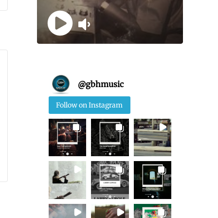
@
gbhmusic
Follow on Instagram