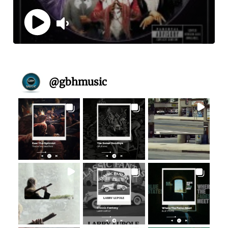
@
gbhmusic