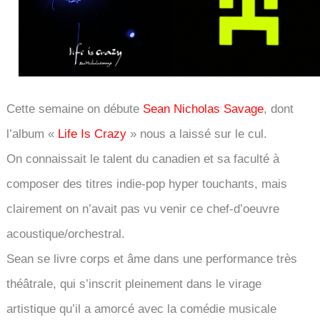
Cette semaine on débute
Sean Nicholas Savage
, dont
l’album «
Life Is Crazy
» nous a laissé sur le cul.
On connaissait le talent du canadien et sa faculté à
composer des titres indie-pop hyper touchants, mais
clairement on n’avait pas vu venir ce chef-d’oeuvre
acoustique/orchestral.
Sean se livre corps et âme dans une performance très
théâtrale, qui s’inscrit pleinement dans le virage
artistique qu’il a amorcé avec la comédie musicale