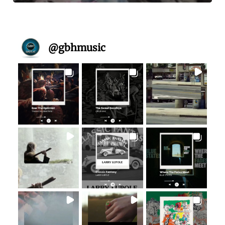
@
gbhmusic