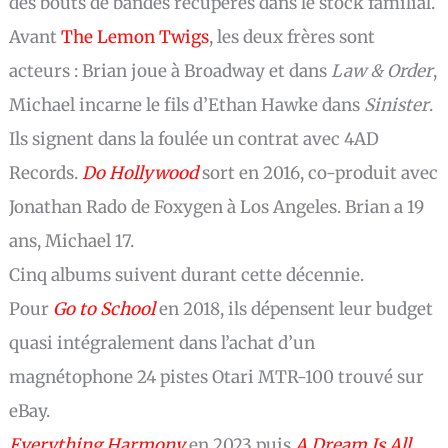
des bouts de bandes récupérés dans le stock familial.
Avant
The Lemon Twigs
, les deux frères sont
acteurs : Brian joue à Broadway et dans
Law & Order
,
Michael incarne le fils d’Ethan Hawke dans
Sinister
.
Ils signent dans la foulée un contrat avec 4AD
Records.
Do Hollywood
sort en 2016, co-produit avec
Jonathan Rado de Foxygen à Los Angeles. Brian a 19
ans, Michael 17.
Cinq albums suivent durant cette décennie.
Pour
Go to School
en 2018, ils dépensent leur budget
quasi intégralement dans l’achat d’un
magnétophone 24 pistes Otari MTR-100 trouvé sur
eBay.
Everything Harmony
en 2023 puis
A Dream Is All