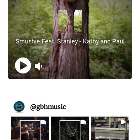
@
gbhmusic