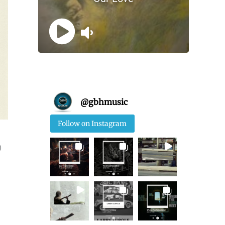
@
gbhmusic
Follow on Instagram
)