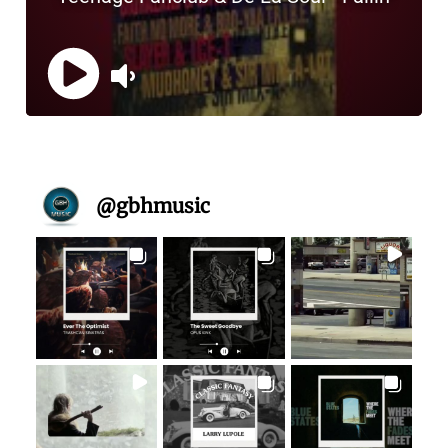
@
gbhmusic