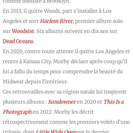
comme bassiste à Brooklyn.
En 2013, il quitte Woods, part s’installer à Los
Angeles et sort
Harlem River
, premier album solo
sur
Woodsist
. Six albums suivent en dix ans sur
Dead Oceans
.
En 2020, contre toute attente il quitte Los Angeles et
rentre à Kansas City. Morby déclare après coup qu’il
lui a fallu du temps pour comprendre la beauté du
Midwest depuis l’intérieur.
Ces retrouvailles avec sa région natale lui inspirent
plusieurs albums :
Sundowner
en 2020 et
This Is a
Photograph
en 2022. Morby les décrit
rétrospectivement comme les premiers volets d’une
trilogie, dont
Little Wide Open
est le dernier