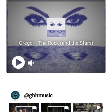
@
gbhmusic