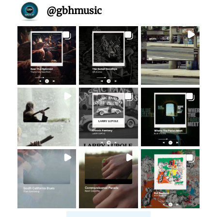
@
gbhmusic